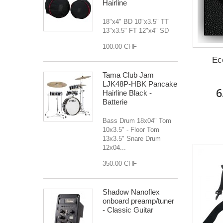
Hairline
18"x4" BD 10"x3.5" TT
13"x3.5" FT 12"x4" SD
100.00 CHF
Ec
Tama Club Jam
LJK48P-HBK Pancake
6
Hairline Black -
Batterie
Bass Drum 18x04" Tom
10x3.5" - Floor Tom
13x3.5" Snare Drum
12x04...
350.00 CHF
Shadow Nanoflex
onboard preamp/tuner
- Classic Guitar