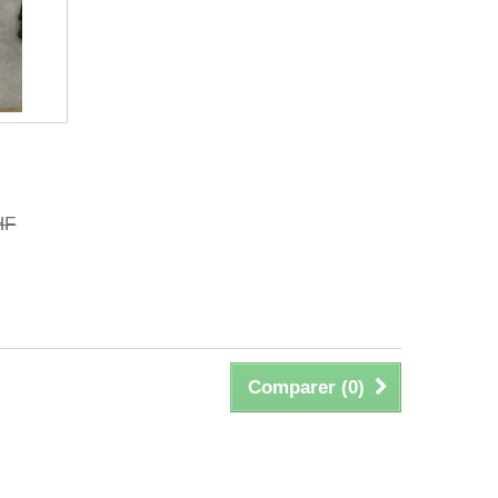
HF
Comparer (
0
)