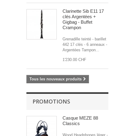
Clarinette Sib E11 17
clés Argentées +
Gigbag - Buffet
Crampon
Grenadille teinté - barillet
442 17 clés - 6 anneaux -
Argentées Tampon...
1'230.00 CHF
Tous les nouveaux produits
PROMOTIONS
Casque MEZE 88
Classics
Wood Headphones léger -