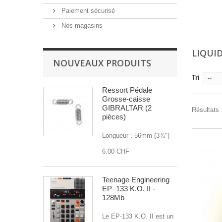
Paiement sécurisé
Nos magasins
LIQUI
NOUVEAUX PRODUITS
Tri
--
Ressort Pédale
Grosse-caisse
GIBRALTAR (2
Résultats 1
pièces)
Longueur : 56mm (3¾")
6.00 CHF
Teenage Engineering
EP–133 K.O. II -
128Mb
Le EP-133 K.O. II est un