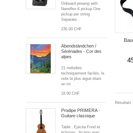
Onboard preamp with
Nanoflex-6 pickup One
pickup per string
Separate...
235.00 CHF
Bau
Abendständchen /
Sérénades - Cor des
alpes
4
21 mélodies
techniquement faciles, la
note la plus aiguë étant
un mi
18.00 CHF
Résultats 1
Prodipe PRIMERA -
Guitare classique
Table : Epicéa Fond et
éclisses : Acajou avec