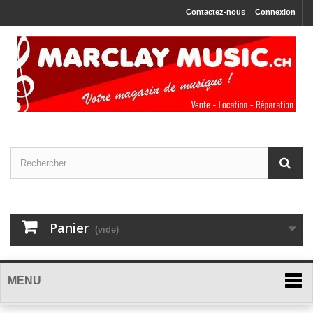
Contactez-nous
Connexion
Panier
(vide)
MENU