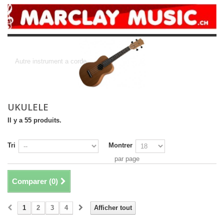
Ukulele
Autre instrument a corde
UKULELE
Il y a 55 produits.
Tri
Montrer
par page
Comparer (
0
)
1
2
3
4
Afficher tout