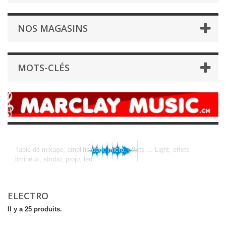
NOS MAGASINS
MOTS-CLÉS
Electro
Table de mixage, amplificateur, micro, effets ... Light, effets
limineux, strobo, projo, led...
ELECTRO
Il y a 25 produits.