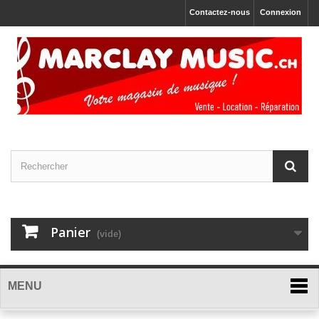
Contactez-nous
Connexion
Panier
(vide)
MENU