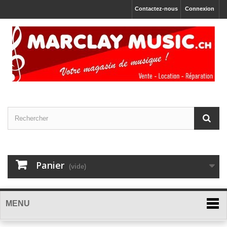
Contactez-nous
Connexion
Panier
(vide)
MENU