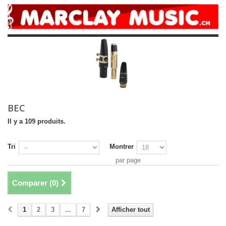
BEC
Il y a 109 produits.
Tri
Montrer
par page
Comparer (
0
)
1
2
3
...
7
Afficher tout