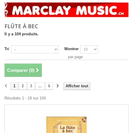
FLÛTE À BEC
Il y a 104 produits.
Tri
Montrer
par page
Comparer (
0
)
1
2
3
...
6
Afficher tout
Résultats 1 - 18 sur 104.