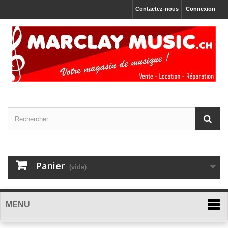
Contactez-nous
Connexion
Panier
(vide)
MENU