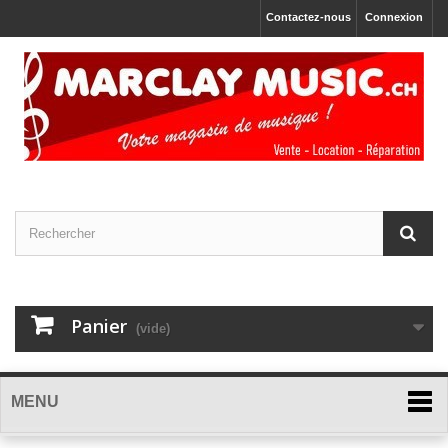
Contactez-nous
Connexion
Panier
(vide)
MENU