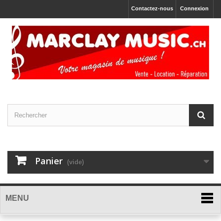
Contactez-nous
Connexion
Panier
(vide)
MENU