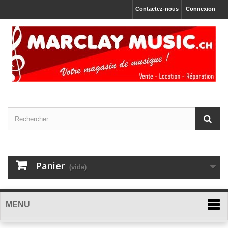
Contactez-nous
Connexion
Panier
(vide)
MENU