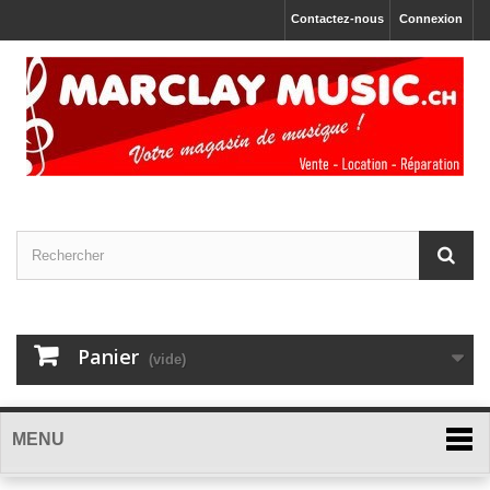
Contactez-nous
Connexion
Panier
(vide)
MENU