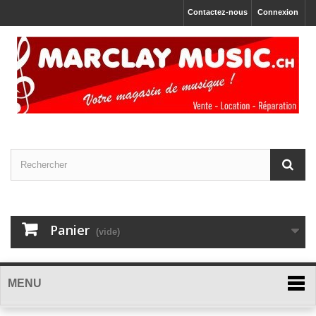
Contactez-nous
Connexion
Panier
(vide)
MENU