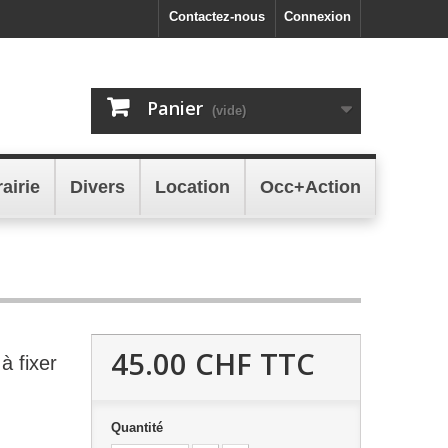
Contactez-nous
Connexion
Panier
(vide)
rairie
Divers
Location
Occ+Action
45.00 CHF
TTC
 à fixer
Quantité