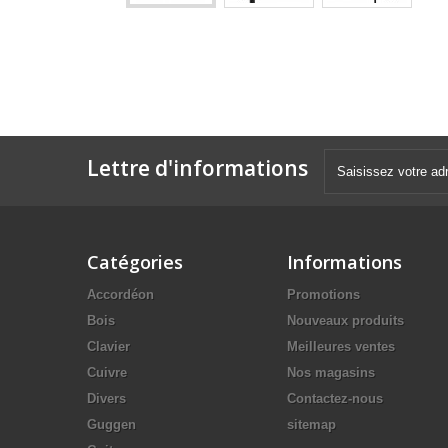
Lettre d'informations
Catégories
Informations
Accordéon
Promotions
Bois
Nouveaux produits
Clavier
Meilleures ventes
Cuivre
Nos magasins
Divers
Contactez-nous
Guggen
sitemap