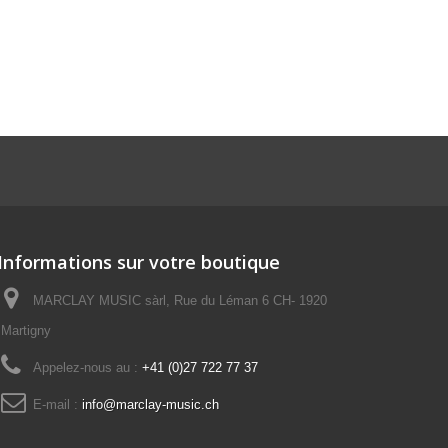
Informations sur votre boutique
MARCLAY MUSIC sàrl, Rue du Léman 6 CH- 1920
Martigny
Appelez-nous au :
+41 (0)27 722 77 37
E-mail :
info@marclay-music.ch