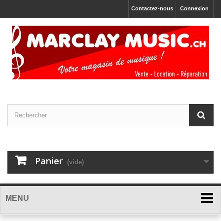
Contactez-nous
Connexion
Panier
(vide)
MENU