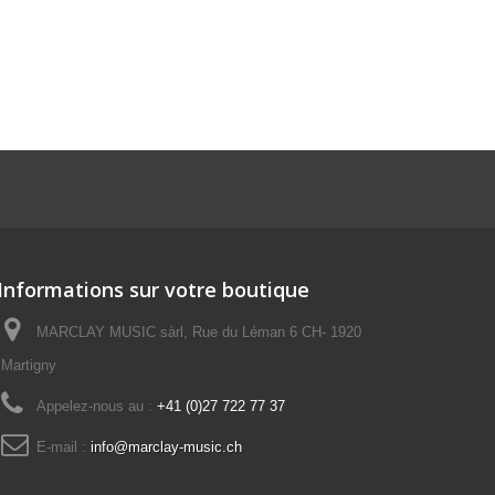
Informations sur votre boutique
MARCLAY MUSIC sàrl, Rue du Léman 6 CH- 1920
Martigny
Appelez-nous au :
+41 (0)27 722 77 37
E-mail :
info@marclay-music.ch