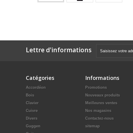
Lettre d'informations
Catégories
Informations
Accordéon
Promotions
Bois
Nouveaux produits
Clavier
Meilleures ventes
Cuivre
Nos magasins
Divers
Contactez-nous
Guggen
sitemap