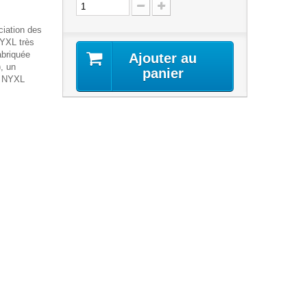
ciation des
NYXL très
abriquée
Ajouter au
), un
panier
go NYXL