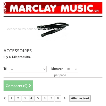
Accessoires
Accoessoires pour accordeon & harmonica
ACCESSOIRES
Il y a 139 produits.
Tri
Montrer
par page
Comparer (
0
)
1
2
3
4
5
6
7
8
Afficher tout