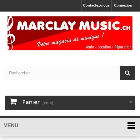
Contactez-nous
Connexion
Panier
(vide)
MENU