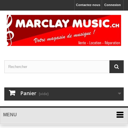
Contactez-nous
Connexion
Panier
(vide)
MENU