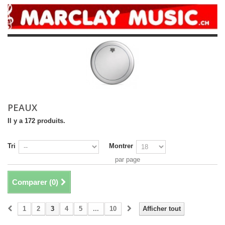
PEAUX
Il y a 172 produits.
Tri
Montrer
par page
Comparer (
0
)
1
2
3
4
5
...
10
Afficher tout