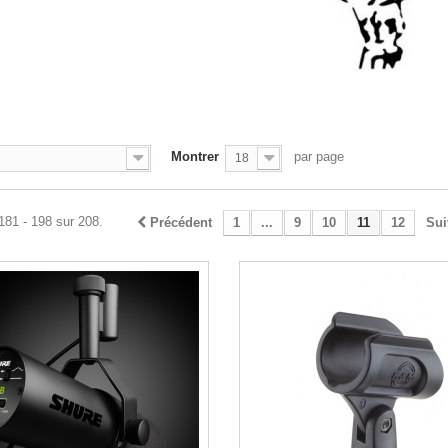
O
Montrer
par page
18
181 - 198 sur 208.
Précédent
1
...
9
10
11
12
Sui