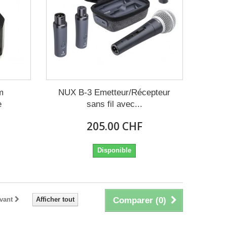
m
NUX B-3 Emetteur/Récepteur
e
sans fil avec...
205.00 CHF
Disponible
vant
Afficher tout
Comparer (
0
)