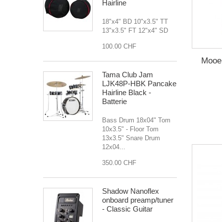
Hairline
18"x4" BD 10"x3.5" TT
13"x3.5" FT 12"x4" SD
100.00 CHF
Mooer
Tama Club Jam
LJK48P-HBK Pancake
Hairline Black -
Batterie
Bass Drum 18x04" Tom
10x3.5" - Floor Tom
13x3.5" Snare Drum
12x04...
350.00 CHF
Shadow Nanoflex
onboard preamp/tuner
- Classic Guitar