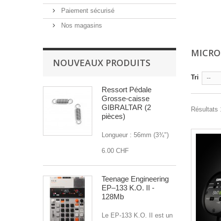
Paiement sécurisé
Nos magasins
MICR
NOUVEAUX PRODUITS
Tri
--
Ressort Pédale
Grosse-caisse
GIBRALTAR (2
Résultats 
pièces)
Longueur : 56mm (3¾")
6.00 CHF
Teenage Engineering
EP–133 K.O. II -
128Mb
Le EP-133 K.O. II est un