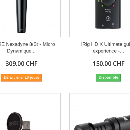
E Nexadyne 8/St - Micro
iRig HD X Ultimate gui
Dynamique...
experience -...
309.00 CHF
150.00 CHF
Délai : env. 10 jours
Disponible