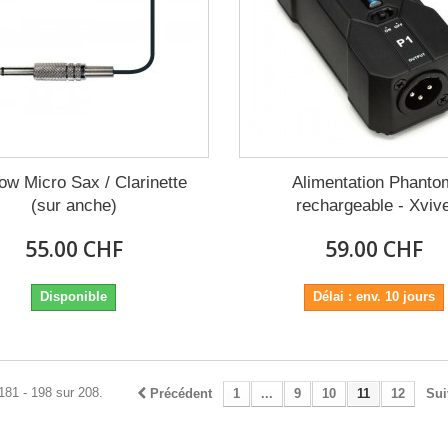
w Micro Sax / Clarinette
Alimentation Phanto
(sur anche)
rechargeable - Xviv
55.00 CHF
59.00 CHF
Disponible
Délai : env. 10 jours
181 - 198 sur 208.
Précédent
1
...
9
10
11
12
Sui