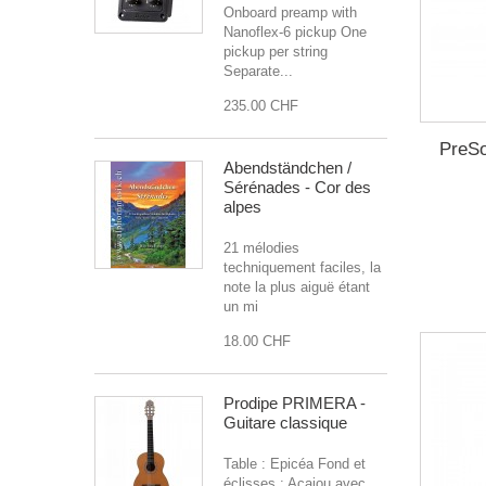
Onboard preamp with
Nanoflex-6 pickup One
pickup per string
Separate...
235.00 CHF
PreSo
Abendständchen /
Sérénades - Cor des
alpes
21 mélodies
techniquement faciles, la
note la plus aiguë étant
un mi
18.00 CHF
Prodipe PRIMERA -
Guitare classique
Table : Epicéa Fond et
éclisses : Acajou avec