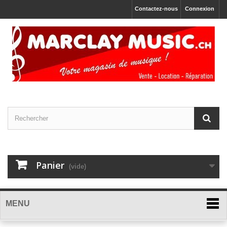
Contactez-nous
Connexion
Panier
(vide)
MENU