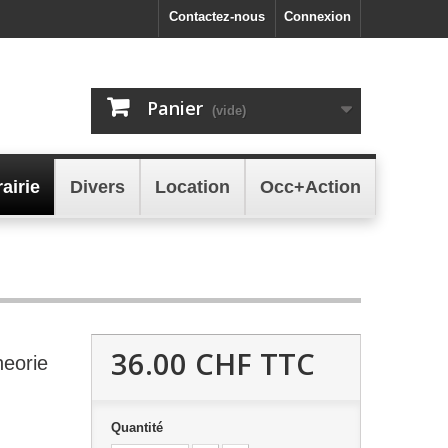
Contactez-nous
Connexion
Panier
(vide)
rairie
Divers
Location
Occ+Action
36.00 CHF
TTC
heorie
Quantité