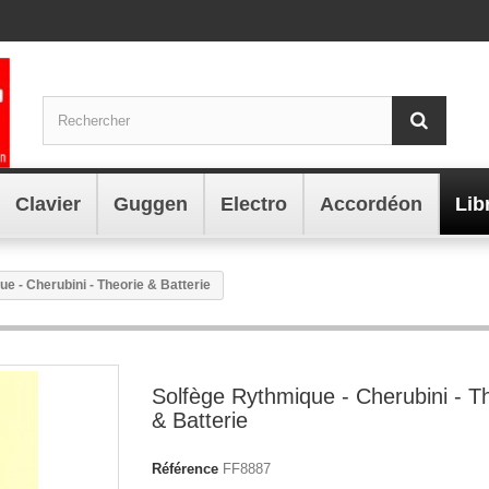
Clavier
Guggen
Electro
Accordéon
Lib
e - Cherubini - Theorie & Batterie
Solfège Rythmique - Cherubini - T
& Batterie
Référence
FF8887