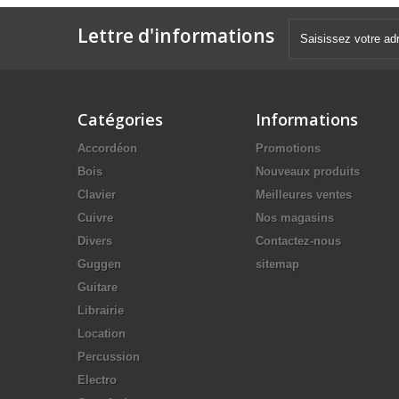
Lettre d'informations
Catégories
Informations
Accordéon
Promotions
Bois
Nouveaux produits
Clavier
Meilleures ventes
Cuivre
Nos magasins
Divers
Contactez-nous
Guggen
sitemap
Guitare
Librairie
Location
Percussion
Electro