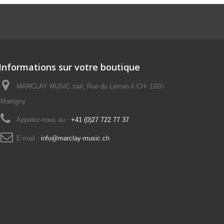
Informations sur votre boutique
MARCLAY MUSIC sàrl, Rue du Léman 6 CH- 1920
Martigny
Appelez-nous au :
+41 (0)27 722 77 37
E-mail :
info@marclay-music.ch