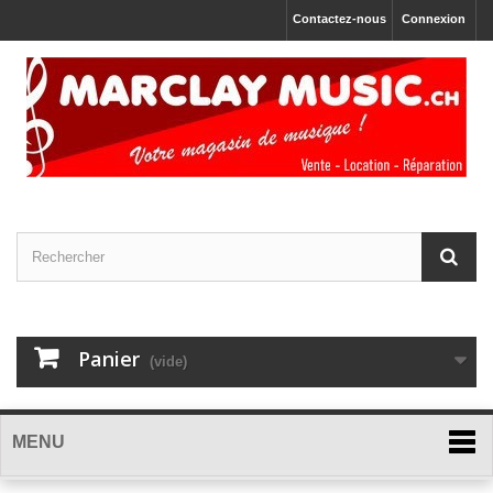
Contactez-nous
Connexion
Panier
(vide)
MENU