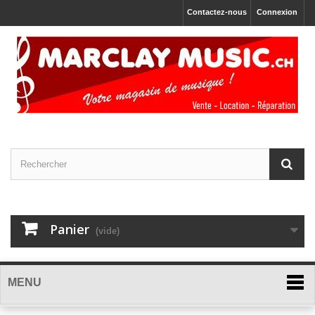
Contactez-nous
Connexion
Panier
(vide)
MENU