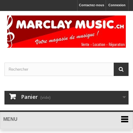
Contactez-nous
Connexion
Panier
(vide)
MENU