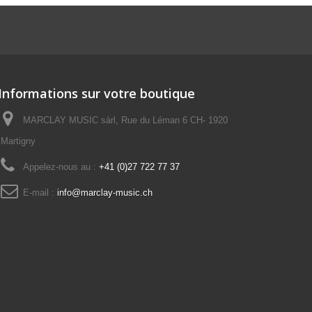
Informations sur votre boutique
MARCLAY MUSIC sàrl, Rue du Léman 6 CH- 1920
Martigny
Appelez-nous au :
+41 (0)27 722 77 37
E-mail :
info@marclay-music.ch