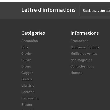
Lettre d'informations
Catégories
Informations
Accordéon
Promotions
Bois
Nouveaux produits
Clavier
Meilleures ventes
Cuivre
Nos magasins
Divers
Contactez-nous
Guggen
sitemap
Guitare
Librairie
Location
Percussion
Electro