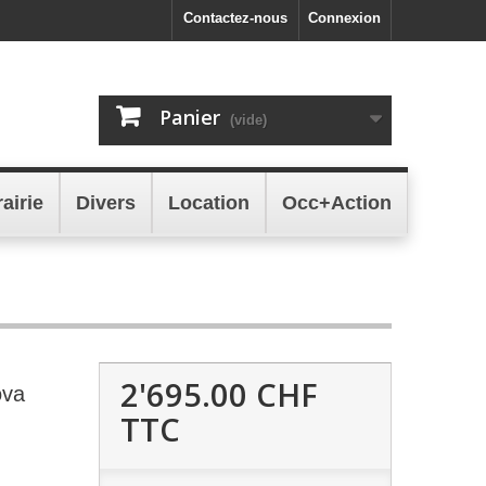
Contactez-nous
Connexion
Panier
(vide)
rairie
Divers
Location
Occ+Action
2'695.00 CHF
ova
TTC