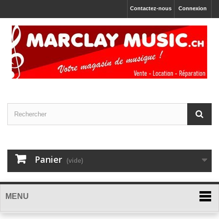
Contactez-nous
Connexion
Panier
(vide)
MENU