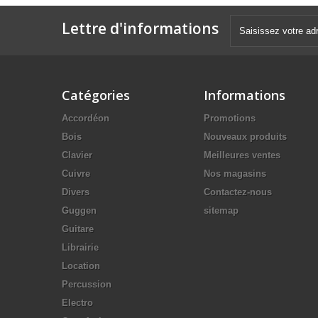
Lettre d'informations
Catégories
Informations
Accordéon
Promotions
Bois
Nouveaux produits
Clavier
Meilleures ventes
Cuivre
Nos magasins
Divers
Contactez-nous
Guggen
sitemap
Guitare
Librairie
Location
Percussion
Electro