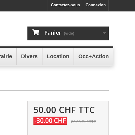
Contactez-nous
Connexion
Panier
(vide)
rairie
Divers
Location
Occ+Action
50.00 CHF
TTC
-30.00 CHF
80.00 CHF
TTC