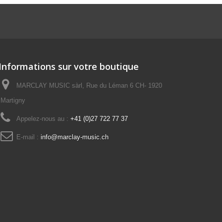
Informations sur votre boutique
MARCLAY MUSIC sàrl, Rue du Léman 6 CH- 1920
Martigny
Appelez-nous au :
+41 (0)27 722 77 37
E-mail :
info@marclay-music.ch