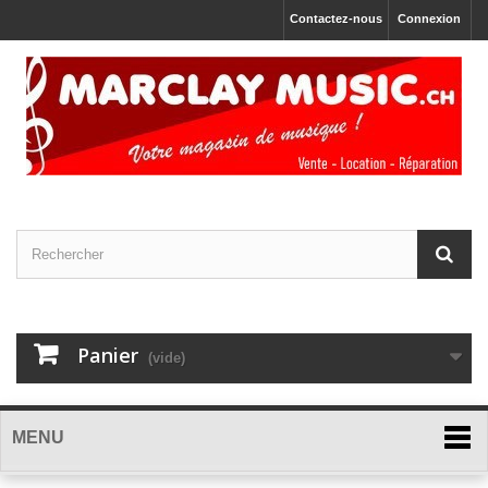
Contactez-nous
Connexion
Panier
(vide)
MENU