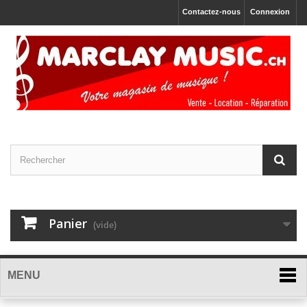
Contactez-nous
Connexion
Panier
(vide)
MENU