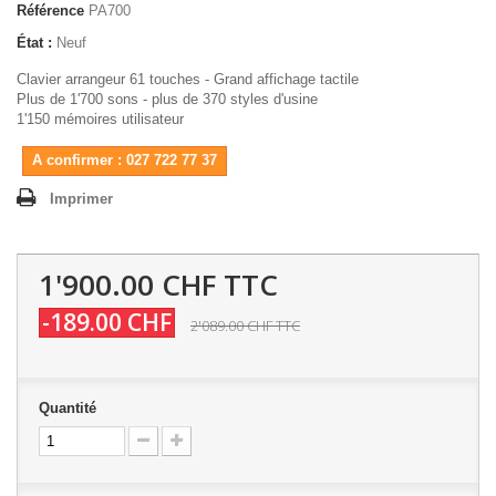
Référence
PA700
État :
Neuf
Clavier arrangeur 61 touches - Grand affichage tactile
Plus de 1'700 sons - plus de 370 styles d'usine
1'150 mémoires utilisateur
A confirmer : 027 722 77 37
Imprimer
1'900.00 CHF
TTC
-189.00 CHF
2'089.00 CHF
TTC
Quantité