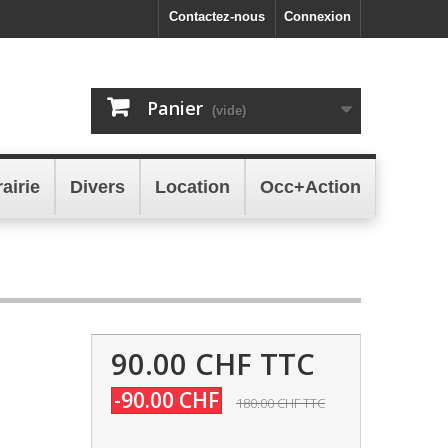
Contactez-nous
Connexion
Panier
(vide)
rairie
Divers
Location
Occ+Action
90.00 CHF
TTC
-90.00 CHF
180.00 CHF
TTC