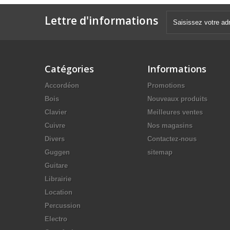
Lettre d'informations
Catégories
Informations
Accordéon
Promotions
Bois
Nouveaux produits
Clavier
Meilleures ventes
Cuivre
Nos magasins
Divers
Contactez-nous
Guggen
sitemap
Guitare
Librairie
Location
Percussion
Electro