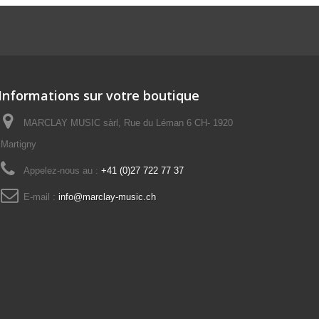
Informations sur votre boutique
MARCLAY MUSIC sàrl, Rue du Léman 6 CH- 1920
Martigny
Appelez-nous au :
+41 (0)27 722 77 37
E-mail :
info@marclay-music.ch