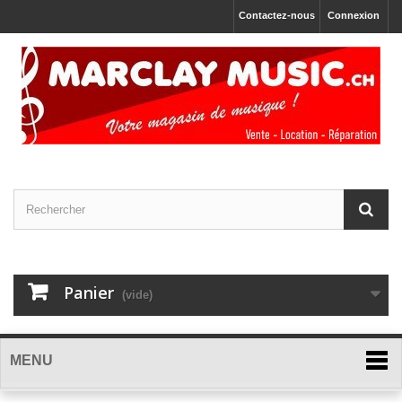
Contactez-nous
Connexion
Panier
(vide)
MENU