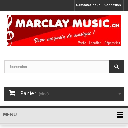
Contactez-nous
Connexion
Panier
(vide)
MENU