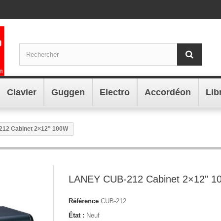
Clavier
Guggen
Electro
Accordéon
Lib
12 Cabinet 2×12" 100W
LANEY CUB-212 Cabinet 2×12" 
Référence
CUB-212
État :
Neuf