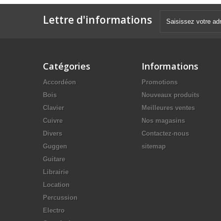
Lettre d'informations
Catégories
Informations
Accordéon
Promotions
Bois
Nouveaux produits
Clavier
Meilleures ventes
Cuivre
Nos magasins
Divers
Contactez-nous
Guggen
sitemap
Guitare
Librairie
Location
Percussion
Electro