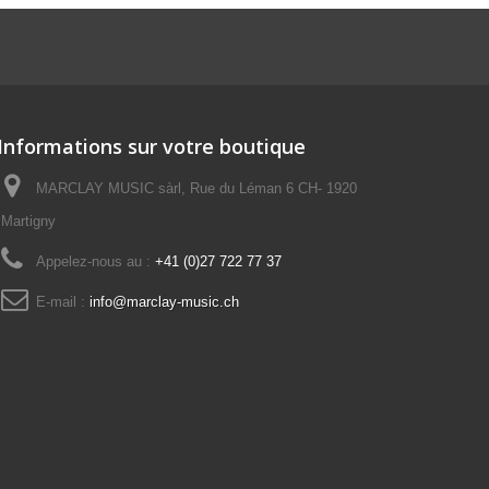
Informations sur votre boutique
MARCLAY MUSIC sàrl, Rue du Léman 6 CH- 1920
Martigny
Appelez-nous au :
+41 (0)27 722 77 37
E-mail :
info@marclay-music.ch