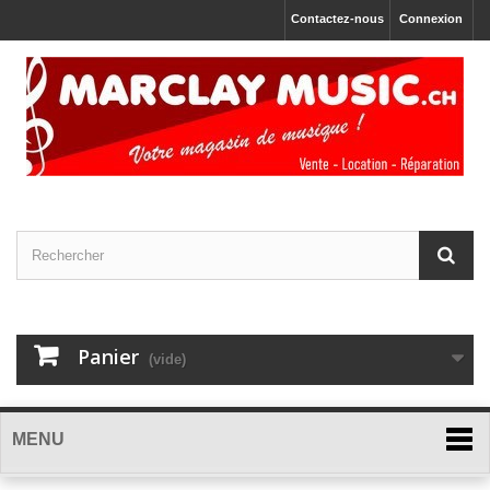
Contactez-nous
Connexion
Panier
(vide)
MENU