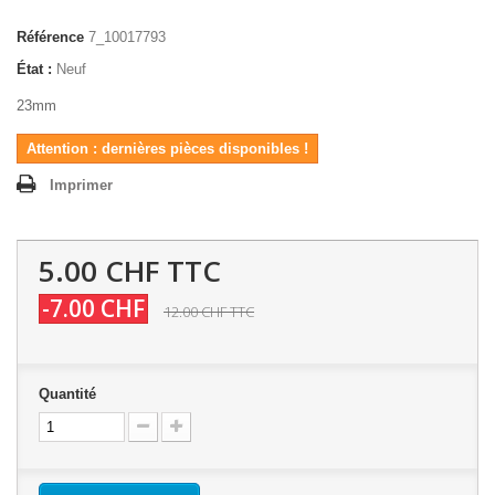
Référence
7_10017793
État :
Neuf
23mm
Attention : dernières pièces disponibles !
Imprimer
5.00 CHF
TTC
-7.00 CHF
12.00 CHF
TTC
Quantité