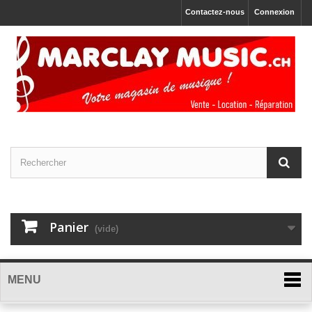
Contactez-nous
Connexion
Panier
(vide)
MENU