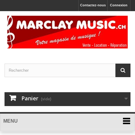
Contactez-nous
Connexion
Panier
(vide)
MENU