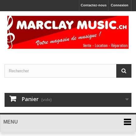
Contactez-nous
Connexion
Panier
(vide)
MENU