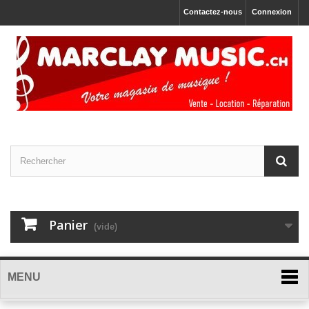
Contactez-nous
Connexion
Panier
(vide)
MENU