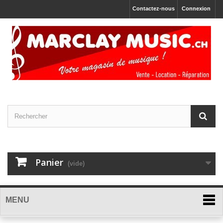
Contactez-nous
Connexion
Panier
(vide)
MENU