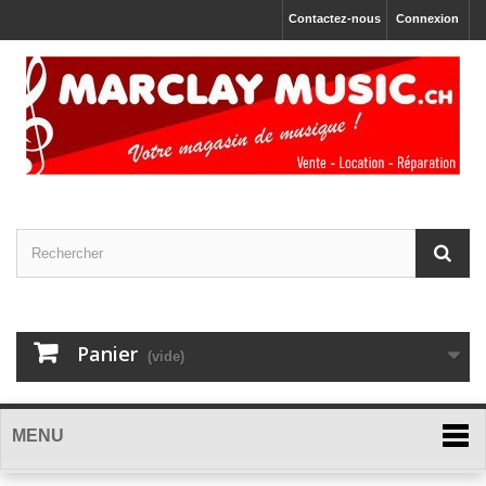
Contactez-nous
Connexion
Panier
(vide)
MENU