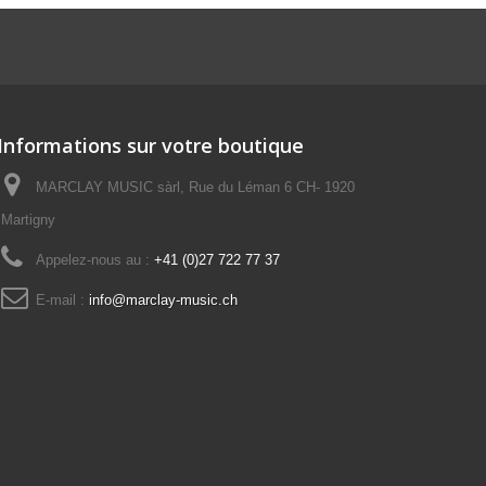
Informations sur votre boutique
MARCLAY MUSIC sàrl, Rue du Léman 6 CH- 1920
Martigny
Appelez-nous au :
+41 (0)27 722 77 37
E-mail :
info@marclay-music.ch