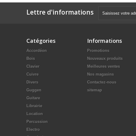
Lettre d'informations
Catégories
Informations
Accordéon
Promotions
Bois
Nouveaux produits
Clavier
Meilleures ventes
Cuivre
Nos magasins
Divers
Contactez-nous
Guggen
sitemap
Guitare
Librairie
Location
Percussion
Electro