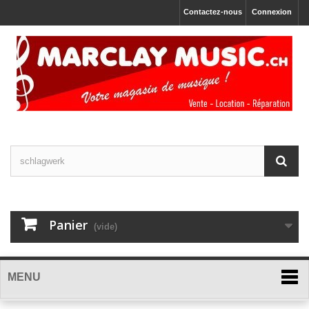
Contactez-nous
Connexion
Panier
(vide)
MENU